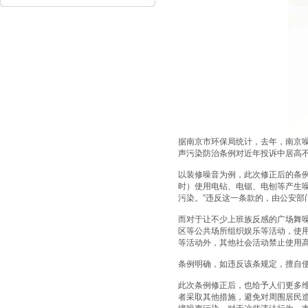
据南京市环保局统计，去年，南京噪声
声污染防治条例对近年投诉中居高
以装修噪音为例，此次修正后的条
时）使用电钻、电锯、电刨等产生
污染。”违反这一条款的，由公安部
而对于让不少上班族反感的广场舞
区等公共场所组织娱乐等活动，使
等活动外，其他社会活动禁止使用高
条例明确，如违反该条规定，擅自
此次条例修正后，也给予人们更多
者采取其他措施，避免对周围居民